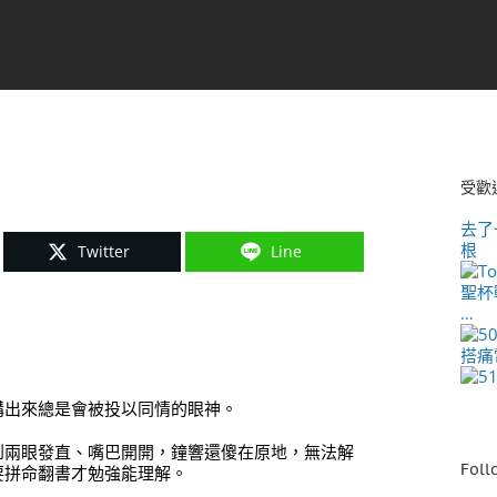
受歡
去了
根
Twitter
Line
聖杯戰
…
搭痛
講出來總是會被投以同情的眼神。
到兩眼發直、嘴巴開開，鐘響還傻在原地，無法解
Foll
要拼命翻書才勉強能理解。