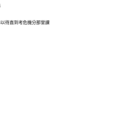
點
陣以待直到考危機分那堂課