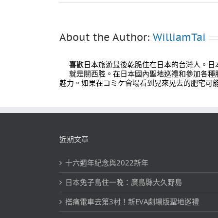
About the Author:
WilliamTai
喜歡日本旅遊最後乾脆住在日本的台灣人。日
就是關西腔。在日本國內聖地巡禮和參加各種
魅力。如果在コミケ會場看到晃來晃去的肥宅可
近期文章
十六週年紀念與2022新年
日本兔子島住一晚：廣島縣大久野島
搭痛電車去第3村！新EVA劇場版聖地巡禮