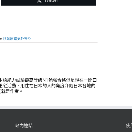
Twitter
s:
秋葉原電気外祭り
本語能力試驗最高等級N1勉強合格但是現在一開口
肥宅活動，用住在日本的人的角度介紹日本各地的
能就是作者。
站內連結
使