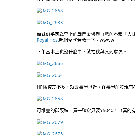
俺妹似乎因為早上的戰鬥太慘烈（場內各種「人
Royal Host
吃個聖代急救一下。wwww
下午基本上也沒什麼事，就在秋葉原到處晃。
HP恢復差不多、就去壽屋逛逛。在壽屋前發現有
可堆疊的御阪妹，買一整盒只要¥5040！（真的