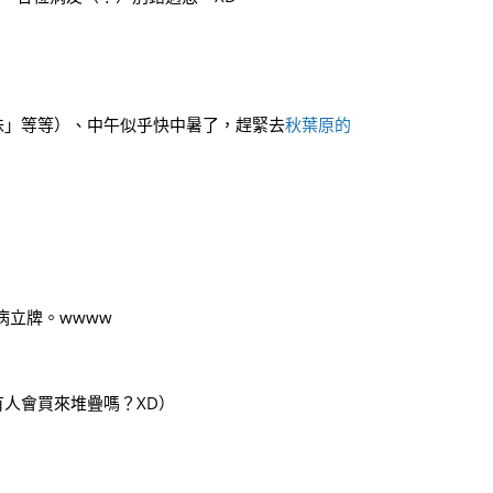
味」等等）、中午似乎快中暑了，趕緊去
秋葉原的
病立牌。wwww
有人會買來堆疊嗎？XD）