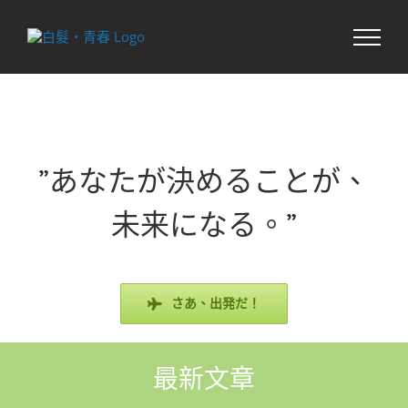
Skip
to
content
”あなたが決めることが、
未来になる。”
さあ、出発だ！
最新文章