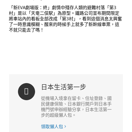
「新EVA劇場版：終」劇情中殘存人類的避難村落「第3
村」是以「天竜二俣駅」為原型。鐵路公司宣布期間限定
將車站內的看板全部改成「第3村」，看到這個消息太興奮
了一時意識模糊、醒來的時候手上就多了新幹線車票，這
不就只能去了嗎！
日本生活第一步
從機場入境拿在留卡、住址登錄、國
民健康保險、日本銀行開戶到日本手
機門號申辦經驗分享，日本生活第一
步的超級懶人包。
領取懶人包