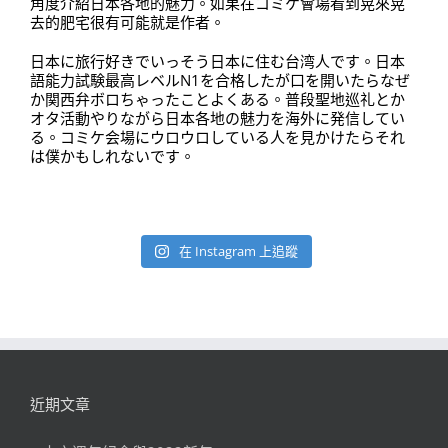
角度介紹日本各地的魅力。如果在コミケ會場看到晃來晃
去的肥宅很有可能就是作者。
日本に旅行好きでいっそう日本に住む台湾人です。日本
語能力試験最高レベルN1を合格したが口を開いたらなぜ
か関西弁ボロちゃったことよくある。普段聖地巡礼とか
オタ活動やりながら日本各地の魅力を海外に発信してい
る。コミケ会場にウロウロしている人を見かけたらそれ
は僕かもしれないです。
在 Instagram 上追蹤
近期文章