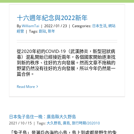
十六週年紀念與2022新年
十六週年紀念與2022新年
By
WilliamTai
|
2022 / 01 / 23
|
Categories:
日本生活
,
網站
經營
|
Tags:
創站
,
新年
從2020年初的COVID-19（武漢肺炎，新型冠狀病
毒）混亂開始已經接近兩年，各個國家開始逐漸找
到新的秩序、往好的方向發展。然而文章不拖稿的
野望仍然沒有往好的方向發展，所以今年仍然是一
篇合併。
Read More
日本兔子島住一晚：廣島縣大久野島
2021 / 10 / 15
|
Tags:
大久野島
,
廣島
,
旅行時期/202010
「兔子島」是瀨戶內海的小島，島上到處都是野生的兔