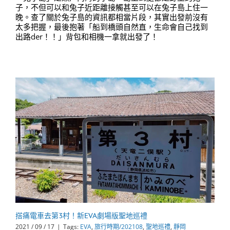
子，不但可以和兔子近距離接觸甚至可以在兔子島上住一
晚。查了關於兔子島的資訊都相當片段，其實出發前沒有
太多把握，最後抱著「船到橋頭自然直，生命會自己找到
出路der！！」背包和相機一拿就出發了！
搭痛電車去第3村！新EVA劇場版聖地巡禮
2021 / 09 / 17
|
Tags:
EVA
,
旅行時期/202108
,
聖地巡禮
,
靜岡