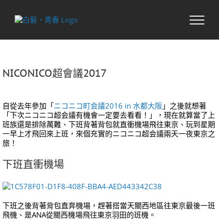
Skip
to
content
NICONICO超會議2017
自從去年參加「
ニコニコ町会議2016 in 水都大阪
」之後就想著
「下次ニコニコ超会議有機會一定要去看看！」，現在就算當了上
班族還是排除萬難、下班背著背包就直衝機場飛往東京、玩到星期
一早上才飛回來上班，來個充實的ニコニコ超会議兩天一夜東京之
旅！
下班直衝機場
下班之後背著背包直奔機場，趕著搭當天關西地區往東京最後一班
飛機、是ANA從關西機場飛往東京羽田的班機。