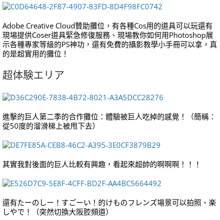
Adobe Creative Cloud贊助攤位，有各種Cos用的道具可以玩還有
現場提供Coser道具緊急修復服務、現場教你如何用Photoshop展
示各種專家等級的PS神功，還有免費的攝影教學小手冊可以拿，真
的是超實用的攤位！
超体験エリア
進擊的巨人第二季的合作攤位：體驗被巨人吃掉的感覺！（簡稱：
從50度的溜滑梯上被甩下去）
其實我對後面的巨人比較有興趣，看起來超帥的啊啊啊！！！
還有たーのしー！すごーい！的けものフレンズ場景可以拍照、楽
しやで！（突然切換大阪腔頻道）