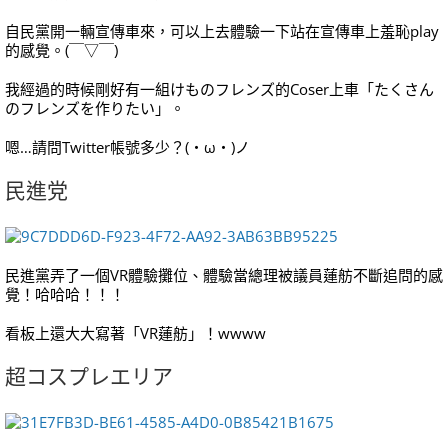
自民黨開一輛宣傳車來，可以上去體驗一下站在宣傳車上羞恥play
的感覺。(￣▽￣)
我經過的時候剛好有一組けものフレンズ的Coser上車「たくさん
のフレンズを作りたい」。
嗯…請問Twitter帳號多少？(・ω・)ノ
民進党
民進黨弄了一個VR體驗攤位、體驗當總理被議員蓮舫不斷追問的感
覺！哈哈哈！！！
看板上還大大寫著「VR蓮舫」！wwww
超コスプレエリア