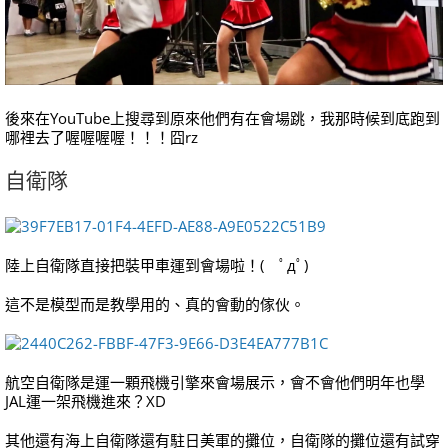
後來在YouTube上搜尋到原來他們有在會場跳，我那時候到底跑到
哪裡去了喔喔喔喔！！！囧rz
自衛隊
陸上自衛隊直接把裝甲車運到會場啦！( ﾟдﾟ)
這不是模型而是教學用的、真的會動的傢伙。
航空自衛隊是運一顆飛機引擎來會場展示，會不會他們明年也學
JAL運一架飛機進來？XD
其他還有海上自衛隊還有駐日美軍的攤位，自衛隊的攤位還有試穿