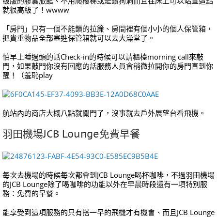
級版的膠囊旅館、不用爬樓梯或是鑽狗洞而且在床上可以站直這點
就很高級了！wwww
「房門」只有一個不能鎖的拉簾、房間裡有個小小的個人保管箱，
把貴重物品全部塞進保管箱就可以去大澡堂了。
怕早上睡過頭的話Check-in的時候可以請櫃檯morning call來敲
門，如果敲門你沒有回應的話服務人員會稍微拉開你的房門直到你
醒！（羞恥play
航站內的商店大概八點就關門了，沒事就去戶外展望台看飛機。
羽田機場JCB Lounge免費早餐
每次去機場的時候每次都會到JCB Lounge喝杯咖啡，不過羽田機場
的JCB Lounge除了喝咖啡的功能以外在早晨時段還有一項特別服
務：免費的早餐。
能享受到這項服務的只有搭一早的飛機才有機會、而且JCB Lounge