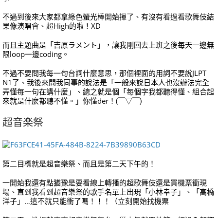
不過到後來大家都拿綠色螢光棒開始揮了、有沒有看過看歌舞伎結
果像演唱會、超High的啦！XD
而且主題曲是「吉原ラメント」，讓我剛回去上班之後每天一邊無
限loop一邊coding。
不過不要問我每一句台詞什麼意思，那個裡面的用詞不要說JLPT
N1了、我後來問我同事的說法是「一般來說日本人也沒辦法完全
弄懂每一句在講什麼」、總之就是個「每個字我都聽得懂、組合起
來就是什麼都聽不懂。」你懂der！(￣▽￣)
超音楽祭
第二目標就是超音樂祭、而且是第二天下午的！
一開始我還有點猶豫是要看線上轉播的超歌舞伎還是買機票衝現
場、直到我看到超音樂祭的歌手名單上出現「小林幸子」、「高橋
洋子」…這不就只能衝了嗎！！！（立刻開始找機票