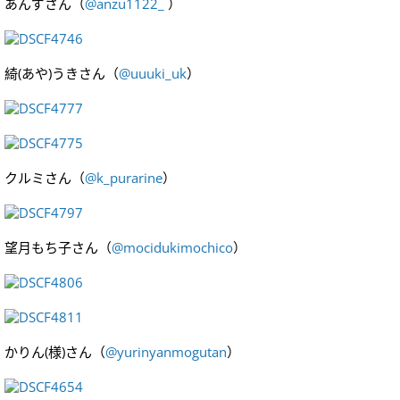
あんずさん（
@anzu1122_
）
綺(あや)うきさん（
@uuuki_uk
）
クルミさん（
@k_purarine
）
望月もち子さん（
@mocidukimochico
）
かりん(様)さん（
@yurinyanmogutan
）