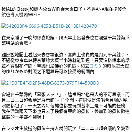
被JAL的Class-J和機內免費WiFi養大胃口了，不過ANA現在還沒全
航班導入機內WiFi。
在東京睡了一晚的膠囊旅館，隔天早上出發去位在隔壁千葉縣海浜
幕張站的會場。
雖然說地圖上看起來去會場很遠、實際上也真的是跑到千葉縣了，
不過從東京車站轉京葉線大概半小時就能到達，只要沒搭錯車的話
並不算很花時間、車錢也是佛心的JR價、和去
コミケ
的時候每天搭
的ゆりかもめ對照之下還算是可以接受的範圍內。
會場在千葉縣的「幕張メッセ」，這裡場地也是大的不可思議，而
且ニコニコ超会議是展示館1~11全開、連同像是演唱會會場的展
演廳都包了，一天之內每個攤位都要玩到基本上是不可能的任務。
我在活動兩天下來也只去了幾個有興趣的攤位、參加到的攤位數連
整體的一半都不到呀！
在ラジオ生放送的攤位主持人就開玩笑「ニコニコ超会議的全貌到