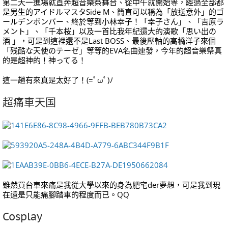
第二天一進場就直奔超音樂祭舞台、從中午就開始等，經過全部都
是男生的アイドルマスタSide M、簡直可以稱為「放送意外」的ゴ
ールデンボンバー、終於等到小林幸子！「幸子さん」、「吉原ラ
メント」、「千本桜」以及一首比我年紀還大的演歌「思い出の
酒 」，可是到這裡還不是Last BOSS、最後壓軸的高橋洋子來個
「残酷な天使のテーゼ」等等的EVA名曲連發，今年的超音樂祭真
的是超神的！神ってる！
這一趟有來真是太好了！(=ﾟωﾟ)ﾉ
超痛車天国
雖然買台車來痛是我從大學以來的身為肥宅der夢想，可是我到現
在還是只能痛腳踏車的程度而已。QQ
Cosplay