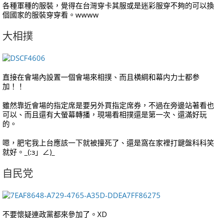
各種軍種的服裝，覺得在台灣穿卡其服或是迷彩服穿不夠的可以換
個國家的服裝穿穿看。wwww
大相撲
直接在會場內設置一個會場來相撲、而且横綱和幕内力士都参
加！！
雖然靠近會場的指定席是要另外買指定席券，不過在旁邊站著看也
可以、而且還有大螢幕轉播，現場看相撲還是第一次、還滿好玩
的。
嗯，肥宅我上台應該一下就被撞死了、還是窩在家裡打鍵盤科科笑
就好。_(:з」∠)_
自民党
不要懷疑連政黨都來參加了。XD