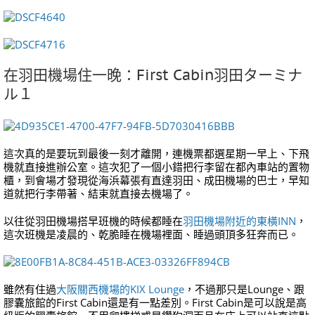
在羽田機場住一晚：First Cabin羽田ターミナ
ル１
這次真的是要玩到最後一刻才離開，連機票都選星期一早上、下飛
機就直接進辦公室。這次犯了一個小錯把行李留在都內車站的置物
櫃，到會場才發現從海浜幕張有直達羽田、成田機場的巴士，早知
道就把行李帶著、結束就直接去機場了。
以往從羽田機場搭早班機的時候都睡在
羽田機場附近的東橫INN
，
這次班機是凌晨的、乾脆睡在機場裡面、睡過頭頂多狂奔而已。
雖然有住過
大阪關西機場的KIX Lounge
，不過那只是Lounge、跟
膠囊旅館的First Cabin還是有一點差別。First Cabin是可以說是高