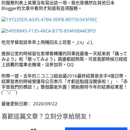
的服務列表上其實沒有寫出這一項，我也是偶然在其他日本
Blogger的文章中看到才知道有這項服務。
吃完早餐就該乖乖上飛機回去上班惹。_(:з」∠)_
進辦公室的時候留在家裡看轉播的同事說最後一天結束前「踊って
みよう」和「歌ってみよう」兩邊都超熱鬧，可是我那時候已經搭
上逃難的電車去機場、沒參加到。QQ
附帶一提，去年的ニコニコ超会議2016最終結算是赤字4億日幣、
結算發表的時候營運母公司表示「才虧這點錢沒關係啦！」、「赤
字是我們的標誌！」整個霸氣外露！開始期待今年的結算結果惹！
(￣▽￣)
最後更新日期： 2020/09/22
喜歡這篇文章？立刻分享給朋友！