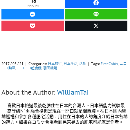
18
SHARES
2017 / 05 / 21
|
Categories:
日本旅行
,
日本生活
,
活動
|
Tags:
First Cabin
,
ニコ
ニコ動画
,
ニコニコ超会議
,
羽田機場
About the Author:
WilliamTai
喜歡日本旅遊最後乾脆住在日本的台灣人。日本語能力試驗最
高等級N1勉強合格但是現在一開口就是關西腔。在日本國內聖
地巡禮和參加各種肥宅活動，用住在日本的人的角度介紹日本各地
的魅力。如果在コミケ會場看到晃來晃去的肥宅可能就是作者。