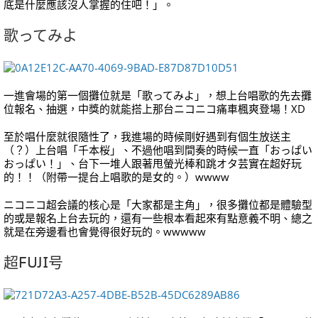
底是什麼應該沒人掌握的住吧！」。
歌ってみよ
一進會場的第一個攤位就是「歌ってみよ」，想上台唱歌的先去攤
位報名、抽選，中獎的就能搭上那台ニコニコ痛車楓爽登場！XD
至於唱什麼就很隨性了，我進場的時候剛好遇到有個生放送主
（？）上台唱「千本桜」、不過他唱到間奏的時候一直「おっぱい
おっぱい！」、台下一堆人跟著甩螢光棒和跳オタ芸實在超好玩
的！！（附帶一提台上唱歌的是女的。）wwww
ニコニコ超会議的核心是「大家都是主角」，很多攤位都是體驗型
的或是報名上台去玩的，還有一些根本看起來有點意義不明、總之
就是在旁邊看也會覺得很好玩的。wwwww
超FUJI号