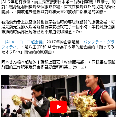
JAL今年也有攤位，而且是直接把日本第一台噴射客機「FUJI号」的
前半機身從羽田機場整個搬來會場、首次在機場以外的民間活動公
開展示，開放進去體驗以前昭和天皇和披頭四都搭過的客艙。
看活動預告上說空服員也會穿著當時的客艙服務員的服裝登場，可
是先前光是排入場等隨身行李安檢就花了一個小時、等我到攤位前
想排的時候隊伍尾端已經不知道去哪裡惹。Orz
「
JAL × ニコニコ超会議
」2017年的企劃是跳「
バタフライ・グラ
フィティ
」、是八王子P和JAL合作為了今年的超会議的「踊ってみ
たオフPart」而做的的原創曲。
岡本さん根本超強的！職稱上面寫「Web販売部」，同樣坐在電腦
前面的工作肥宅我只會抱著鍵盤科科笑…_(:з」∠)_