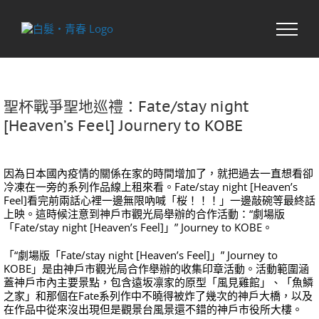
Skip
to
content
聖杯戰爭聖地巡禮：Fate/stay night
[Heaven’s Feel] Journery to KOBE
因為日本國內疫情的關係在家的時間增加了，就把過去一直想看卻
冷凍在一旁的系列作品線上租來看。Fate/stay night [Heaven’s
Feel]看完前兩話心裡一邊無限吶喊「桜！！！」一邊敲碗等最終話
上映。這時候注意到神戶市觀光局舉辦的合作活動：“劇場版
「Fate/stay night [Heaven’s Feel]」” Journey to KOBE。
「“劇場版「Fate/stay night [Heaven’s Feel]」” Journey to
KOBE」是由神戶市觀光局合作舉辦的收集印章活動。活動範圍涵
蓋神戶市內主要景點，包含遠坂凛家的原型「風見雞館」、「魚鱗
之家」和那個在Fate系列作中不曉得被炸了幾次的神戶大橋，以及
在作品中從來沒出現但是觀景台風景還不錯的神戶市役所大樓。