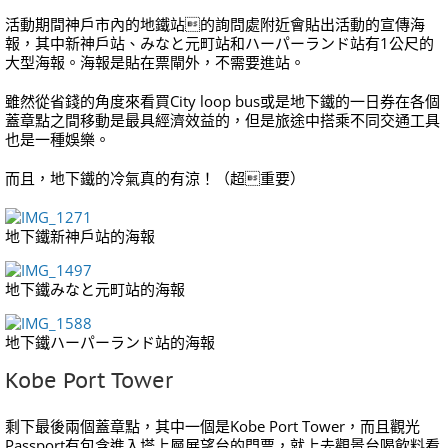
活動期間神戶市內的地鐵站的詢問處附近會貼出活動的宣傳海
報，其中新神戶站、みなと元町站和ハーパーランド站有1公尺的
大型海報。海報是貼在票閘外，不需要進站。
雖然從省錢的角度來看買City loop bus或是地下鐵的一日券在各個
蓋章點之間移動是最具經濟效益的，但是旅途中搭乘不同交通工具
也是一種娛樂。
而且，地下鐵的冷氣真的有涼！（超重要）
地下鐵新神戶站的海報
地下鐵みなと元町站的海報
地下鐵ハーパーランド站的海報
Kobe Port Tower
剩下最後兩個蓋章點，其中一個是Kobe Port Tower，而且觀光
Passport有包含進入塔上層展望台的門票，就上去觀景台喝飲料看