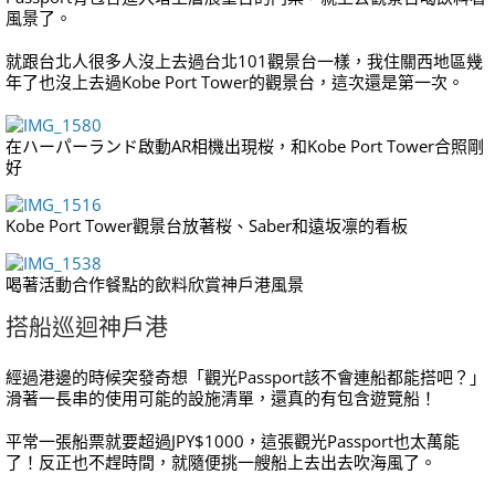
風景了。
就跟台北人很多人沒上去過台北101觀景台一樣，我住關西地區幾
年了也沒上去過Kobe Port Tower的觀景台，這次還是第一次。
在ハーパーランド啟動AR相機出現桜，和Kobe Port Tower合照剛
好
Kobe Port Tower觀景台放著桜、Saber和遠坂凛的看板
喝著活動合作餐點的飲料欣賞神戶港風景
搭船巡迴神戶港
經過港邊的時候突發奇想「觀光Passport該不會連船都能搭吧？」
滑著一長串的使用可能的設施清單，還真的有包含遊覽船！
平常一張船票就要超過JPY$1000，這張觀光Passport也太萬能
了！反正也不趕時間，就隨便挑一艘船上去出去吹海風了。