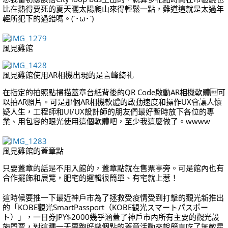
比在熱得要死的夏天曬太陽爬山來得輕鬆一點，難道這就是太過年
輕所犯下的過錯嗎。(´･ω･`)
風見雞館
風見雞館使用AR相機出現的是言峰綺礼
在指定的拍照點掃描蓋章台紙背後的QR Code啟動AR相機軟體可
以拍AR照片。可是那個AR相機軟體的啟動速度和操作UX會讓人懷
疑人生，工程師和UI/UX設計師的朋友們最好暫時放下各位的專
業、用包容的眼光使用這個軟體吧，至少我這麼做了。wwww
風見雞館的蓋章點
只要蓋章的話是不用入館的，蓋章點就在售票亭旁。可是館內也有
合作擺飾和展覽，肥宅的邏輯很簡單、有宅就上惹！
這時候要推一下最近神戶市為了拯救受疫情受到打擊的觀光新推出
的「KOBE觀光SmartPassport（KOBE観光スマートパスポー
ト）」，一日券JPY$2000幾乎涵蓋了神戶市內所有主要的觀光設
施門票，對這種一天要跑好幾個點的蓋章活動來說簡直吃了無敵星