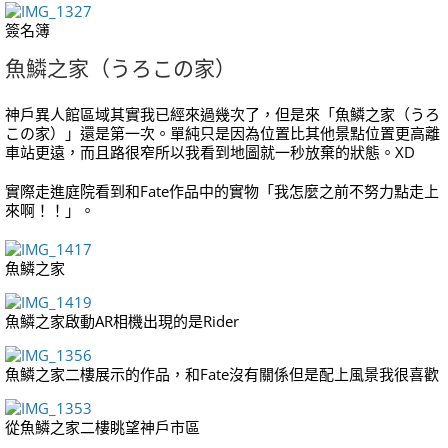
簽名簿
魚鱗之家（うろこの家）
神戶異人館區域其實我已經來過幾次了，但是來「魚鱗之家（うろ
この家）」還是第一次。單純只是因為位置比其他景點位置更高離
車站更遠，而且路很窄所以我看到地圖就一秒放棄的狀態。XD
實際走進庭院看到和Fate作品中的實物「我怎麼之前不努力點走上
來啊！！」。
魚鱗之家
魚鱗之家啟動AR相機出現的是Rider
魚鱗之家二樓展示的作品，和Fate沒有關係但是配上風景我很喜歡
從魚鱗之家二樓眺望神戶市區