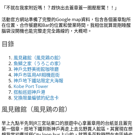
「不就在我家附近嗎！？趕快出去蓋章蓋一圈壓壓驚！！」
活動官方網站準備了完整的Google map資料，包含各個蓋章點所
在位置、合作餐廳和Bar的位置和營業時間，我相信就算是剛睡醒
腦袋沒開機也能完整走完全路線的，大概吧。
目錄
風見雞館（風見鶏の館）
魚鱗之家（うろこの家）
神戶北野美術館咖啡廳
神戶市區用AR相機逛街
神戶地下鐵站限定大海報
Kobe Port Tower
搭船巡迴神戶港
兌換限量編號的紀念卡
風見雞館（風見鶏の館）
早上九點半先到JR三宮站東口的旅遊中心拿蓋章用的台紙並且蓋完
第一個章，搭地下鐵到新神戶再走上去北野異人館區。其實現在想
想我當初應該搭City loop bus上山的，就算多花點時間在市區繞也