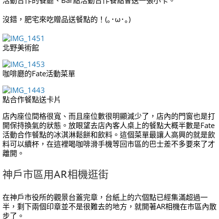
活動合作的餐廳、Bar點活動合作餐點會送一張小卡。
沒錯，肥宅來吃贈品送餐點的！(｡･ω･｡)
北野美術館
咖啡廳的Fate活動菜單
點合作餐點送卡片
店內座位間格很寬、而且座位數很明顯減少了，店內的門窗也是打
開保持換氣的狀態。放眼望去店內客人桌上的餐點大概半數是Fate
活動合作餐點的冰淇淋鬆餅和飲料。這個菜單最讓人高興的就是飲
料可以續杯，在這裡喝咖啡滑手機等回市區的巴士差不多要來了才
離開。
神戶市區用AR相機逛街
在神戶市役所的觀景台蓋完章，台紙上的六個點已經集滿超過一
半，剩下兩個印章並不是很難去的地方，就開著AR相機在市區內散
步了。