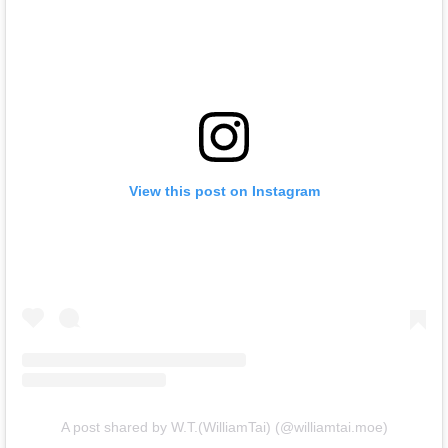
View this post on Instagram
A post shared by W.T.(WilliamTai) (@williamtai.moe)