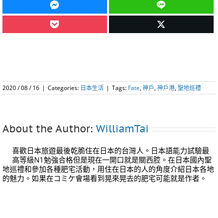
2020 / 08 / 16
|
Categories:
日本生活
|
Tags:
Fate
,
神戶
,
神戶港
,
聖地巡禮
About the Author:
WilliamTai
喜歡日本旅遊最後乾脆住在日本的台灣人。日本語能力試驗最
高等級N1勉強合格但是現在一開口就是關西腔。在日本國內聖
地巡禮和參加各種肥宅活動，用住在日本的人的角度介紹日本各地
的魅力。如果在コミケ會場看到晃來晃去的肥宅可能就是作者。