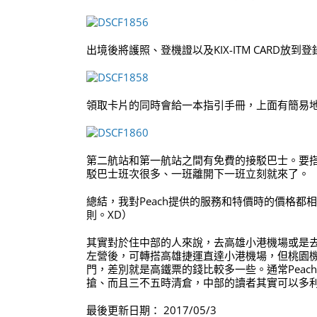
出境後將護照、登機證以及KIX-ITM CARD
領取卡片的同時會給一本指引手冊，上面有簡易
第二航站和第一航站之間有免費的接駁巴士。要
駁巴士班次很多、一班離開下一班立刻就來了。
總結，我對Peach提供的服務和特價時的價格都
則。XD）
其實對於住中部的人來說，去高雄小港機場或是
左營後，可轉搭高雄捷運直達小港機場，但桃園
門，差別就是高鐵票的錢比較多一些。通常Peac
搶、而且三不五時清倉，中部的讀者其實可以多利
最後更新日期： 2017/05/3