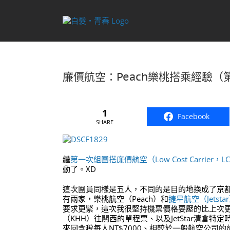
Skip
to
content
廉價航空：Peach樂桃搭乘經驗（
1
Facebook
SHARE
繼
第一次組團搭廉價航空（Low Cost Carrier，L
動了。XD
這次團員同樣是五人，不同的是目的地換成了京都、
有兩家，樂桃航空（Peach）和
捷星航空（Jetsta
要求更緊，這次我很堅持機票價格要壓的比上次更
（KHH）往關西的單程票、以及JetStar清倉
來回含稅每人NT$7000、相較於一般航空公司的