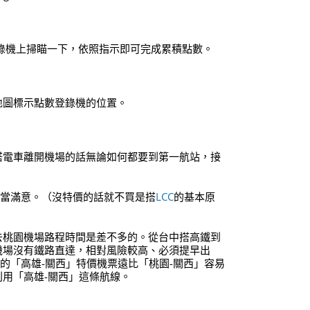
放到登錄機上掃瞄一下，依照指示即可完成累積點數。
地圖標示點數登錄機的位置。
搭電車離開機場的話無論如何都要到第一航站，接
相當滿意。（沒特價的話就不買是搭
LCC
的基本原
去桃園機場路程時間是差不多的。從台中搭高鐵到
機場沒有鐵路直達，相對風險較高、必須提早出
h的「高雄-關西」特價機票遠比「桃園-關西」容易
用「高雄-關西」這條航線。