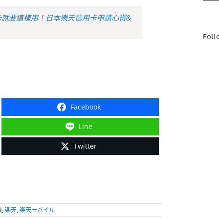
卡就要這樣用！日本樂天信用卡申請心得&
Foll
Facebook
Line
Twitter
機
,
楽天
,
楽天モバイル