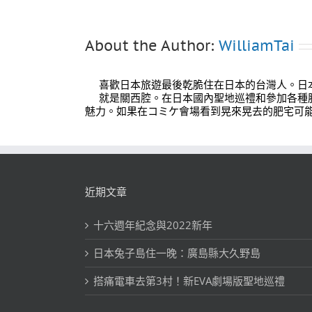
About the Author:
WilliamTai
喜歡日本旅遊最後乾脆住在日本的台灣人。日
就是關西腔。在日本國內聖地巡禮和參加各種
魅力。如果在コミケ會場看到晃來晃去的肥宅可
近期文章
十六週年紀念與2022新年
日本兔子島住一晚：廣島縣大久野島
搭痛電車去第3村！新EVA劇場版聖地巡禮