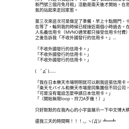
新門號三個月免月租」活動是兩天後才開始。在
氣的站起來走回家惹。
第三次來這次可是做足了準備，早上十點開門、
在等了，輪到我的時候已經接近兩個小時過去。
人名義信用卡（MVNO通常都只接受信用卡付費
之後告訴我「不收外國發行的信用卡。」…
「不收外國發行的信用卡。」
「不收外國發行的信用卡。」
「不收外國發行的信用卡。」
( ﾟдﾟ)……
「我在日本樂天市場明明就可以刷我這張信用卡
「楽天モバイル和樂天市場是同集團但不同公司
「可是沒有電話怎麼申請日本信用卡。」
「（開始無限loop、拎刀A歹幾！）」
只好默默的在我內心的小宇宙展示一下中文博大
還我三天的時間啊！！！◡ ヽ(`Д´)ﾉ ┻━┻