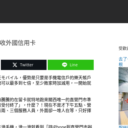
不收外國信用卡
受歡
去了
根
Twitter
Line
天モバイル，優勢是只要是手機電信戶的樂天帳戶
總可以最多到七倍，至少敗家時加減用，一開始就
熱騰騰的在留卡就特地跑來關西唯一的直營門市準
日受付終了」，什麼？！現在不是才下午五點、營
有兩、三個服務人員，外面卻一堆人在等，只好擇
手機，滑一滑就看到「持iPhone到直營門市辦
聖杯戰