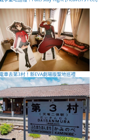
電車去第3村！新EVA劇場版聖地巡禮