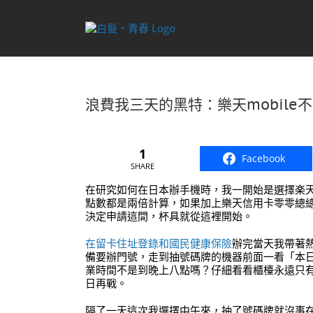
Skip
to
content
浪費我三天的黑特：樂天mobile
1
Facebook
SHARE
在研究如何在日本辦手機時，我一開始是選擇楽
點數都是兩倍計算，如果加上樂天信用卡零零總
決定申請這間，杯具就從這裡開始。
在留卡住址登錄和國民健康保險
辦完當天我帶著
備要辦門號，走到抽號碼牌的機器前面一看「本
業時間不是到晚上八點嗎？仔細看看櫃檯永遠只
日再戰。
隔了一天這次我選擇中午來，抽了號碼牌就沒事在滑