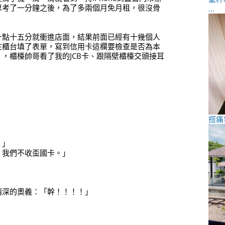
思考了一分鐘之後，為了多兩個月免月租，很沒骨
…
十點十五分就衝進店面，結果前面已經有十幾個人
在櫃台填了表單，寫到信用卡這欄要檢查是否為本
），櫃檯帥哥看了我的JCB卡、跟隔壁櫃檯交頭接耳
搭痛
。」
，我們不收歪國卡。」
精深的奧義：「幹！！！！」